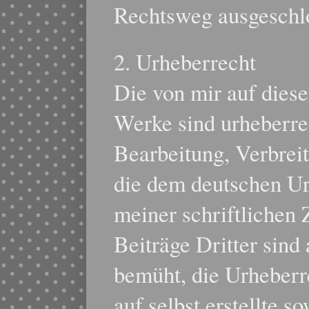
Rechtsweg ausgeschl
2. Urheberrecht
Die von mir auf diese
Werke sind urheberrec
Bearbeitung, Verbrei
die dem deutschen Ur
meiner schriftlichen
Beiträge Dritter sind
bemüht, die Urheberr
auf selbst erstellte s