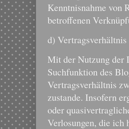
Kenntnisnahme von R
betroffenen Verknüpf
d) Vertragsverhältnis
Mit der Nutzung der 
Suchfunktion des Blo
Vertragsverhältnis z
zustande. Insofern er
oder quasivertraglic
Verlosungen, die ich h