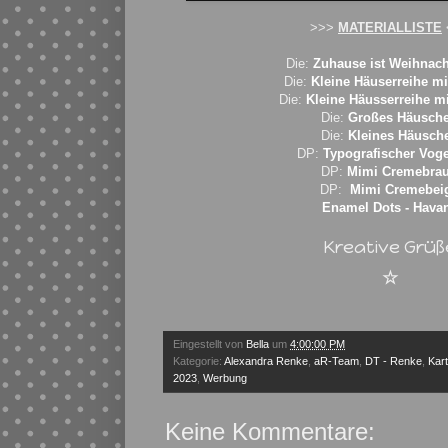
>>>
MATERIALLISTE
Die:
Zuhause ist Weihnacht
Die:
Kleine Häuserreihe mi
Die:
Kleine Häusserreihe m
Die:
Großes Häusch
Die:
Kleines Häusch
DP:
Typografischer Vog
DP:
Mimi Cremebra
DP:
Mimi Cremebei
Enamel Dots - Hava
Kreative Grüß
☆
Eingestellt von
Bella
um
4:00:00 PM
Kategorie:
Alexandra Renke
,
aR-Team
,
DT - Renke
,
Kar
2023
,
Werbung
Keine Kommentare: