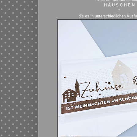
H Ä U S C H E N
*
die es in unterschiedlichen Ausfü