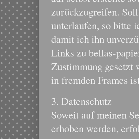
zurückzugreifen. Soll
unterlaufen, so bitte
damit ich ihn unverz
Links zu bellas-papi
Zustimmung gesetzt w
in fremden Frames ist
3. Datenschutz
Soweit auf meinen S
erhoben werden, erfol