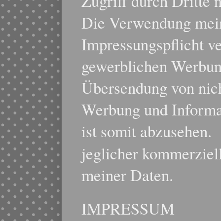
Zugriff durch Dritte n
Die Verwendung mei
Impressungspflicht ve
gewerblichen Werbung
Übersendung von nich
Werbung und Informa
ist somit abzusehen.
jeglicher kommerzie
meiner Daten
.
IMPRESSUM